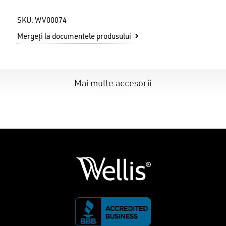
SKU:
WV00074
Mergeți la documentele produsului
Mai multe accesorii
Nu ai niciun produs în coș.
GO TO SHOP