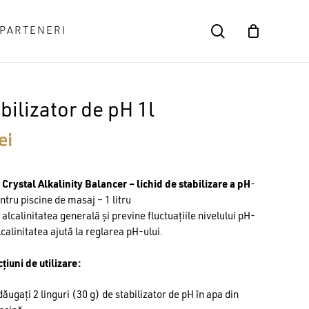
search
PARTENERI
Close
scrii o recenzie pentru
Cart
 pH 1l”
ublicată.
Câmpurile obligatorii sunt marcate cu
*
bilizator de pH 1l
ei
 Crystal Alkalinity Balancer – lichid de stabilizare a pH
-
ntru piscine de masaj – 1 litru
alcalinitatea generală și previne fluctuațiile nivelului pH-
lcalinitatea ajută la reglarea pH-ului.
țiuni de utilizare:
Email
ăugați 2 linguri (30 g) de stabilizator de pH în apa din