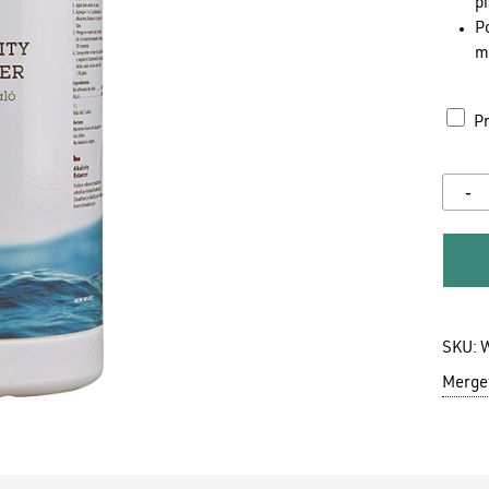
pi
Po
m
Pr
SKU:
Mergeț