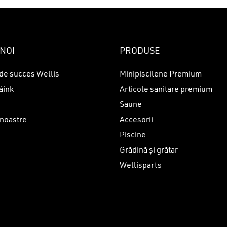
NOI
PRODUSE
de succes Wellis
Minipiscilene Premium
áink
Articole sanitare premium
Saune
 noastre
Accesorii
Piscine
i
Grădină și grătar
Wellisparts