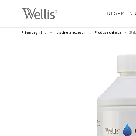
Skip
to
DESPRE NO
main
content
Prima pagină
Minipiscinele accesorii
Produse chimice
Stab