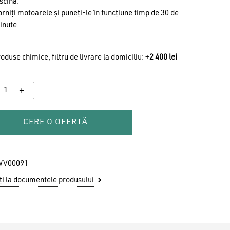
scină.
rniți motoarele și puneți-le în funcțiune timp de 30 de
inute.
oduse chimice, filtru de livrare la domiciliu: +
2 400
lei
CERE O OFERTĂ
WV00091
i la documentele produsului