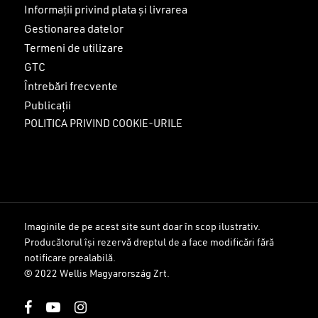
Informații privind plata și livrarea
Gestionarea datelor
Termeni de utilizare
GTC
Întrebări frecvente
Publicații
POLITICA PRIVIND COOKIE-URILE
Imaginile de pe acest site sunt doar în scop ilustrativ.
Producătorul își rezervă dreptul de a face modificări fără
Sub-total:
0
lei
notificare prealabilă.
© 2022 Wellis Magyarország Zrt.
VEZI COȘUL
FINALIZARE
facebook
youtube
instagram