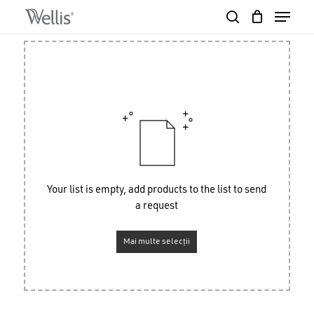
Skip
Menu
to
search
Close
Cart
main
Cart
Close
content
Menu
Your list is empty, add products to the list to send
a request
Mai multe selecții