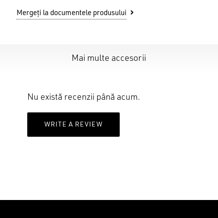
Mergeți la documentele produsului
Mai multe accesorii
Nu ai niciun produs în coș.
GO TO SHOP
Nu există recenzii până acum.
WRITE A REVIEW