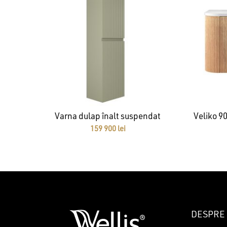
Varna dulap înalt suspendat
Veliko 90
159 900
lei
DESPRE 