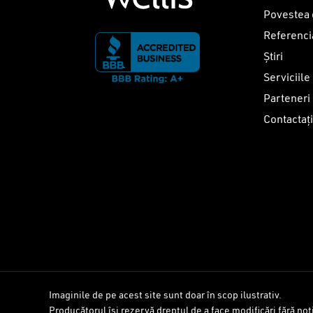
Povestea 
Referenci
Știri
Serviciile
Parteneri
Contactaț
Imaginile de pe acest site sunt doar în scop ilustrativ.
Producătorul își rezervă dreptul de a face modificări fără noti