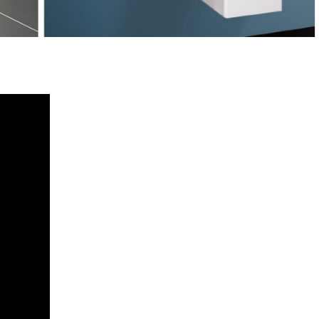
u ai niciun produs în coș.
GO TO SHOP