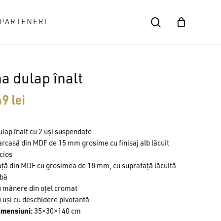
search
PARTENERI
Close
Cart
a dulap înalt
49
lei
lap înalt cu 2 uși suspendate
rcasă din MDF de 15 mm grosime cu finisaj alb lăcuit
cios
ață din MDF cu grosimea de 18 mm, cu suprafață lăcuită
lbă
u mânere din oțel cromat
 uși cu deschidere pivotantă
imensiuni:
35×30×140 cm