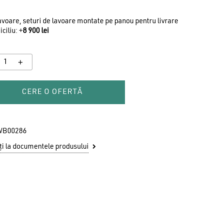
voare, seturi de lavoare montate pe panou pentru livrare
ciliu: +
8 900
lei
CERE O OFERTĂ
WB00286
i la documentele produsului