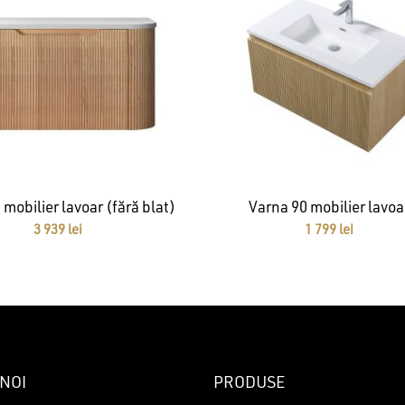
 mobilier lavoar (fără blat)
Varna 90 mobilier lavoa
3 939
lei
1 799
lei
NOI
PRODUSE