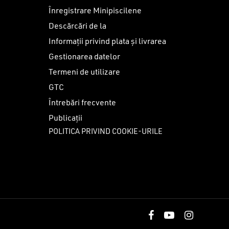
Înregistrare Minipiscilene
Descărcări de la
Informații privind plata și livrarea
Gestionarea datelor
Termeni de utilizare
GTC
Întrebări frecvente
Publicații
POLITICA PRIVIND COOKIE-URILE
0
lei
facebook
youtube
instagram
I COȘUL
FINALIZARE