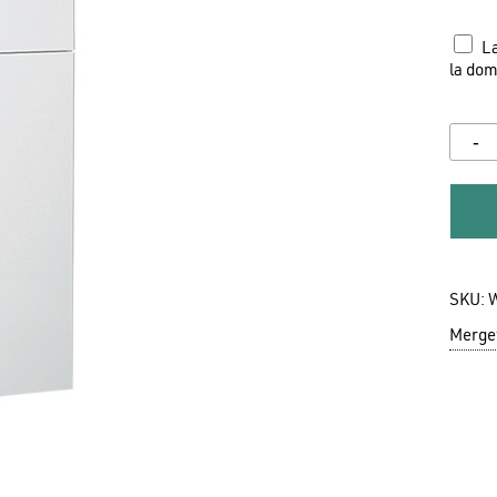
La
la domi
SKU:
Mergeț