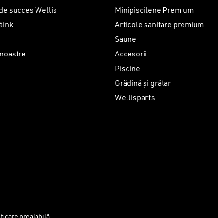
de succes Wellis
Minipiscilene Premium
áink
Articole sanitare premium
Saune
 noastre
Accesorii
Piscine
i
Grădină și grătar
Wellisparts
Sub-total:
VEZ
ficare prealabilă.