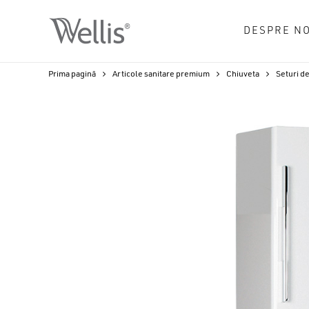
Skip
to
DESPRE NO
main
content
Prima pagină
Articole sanitare premium
Chiuveta
Seturi de