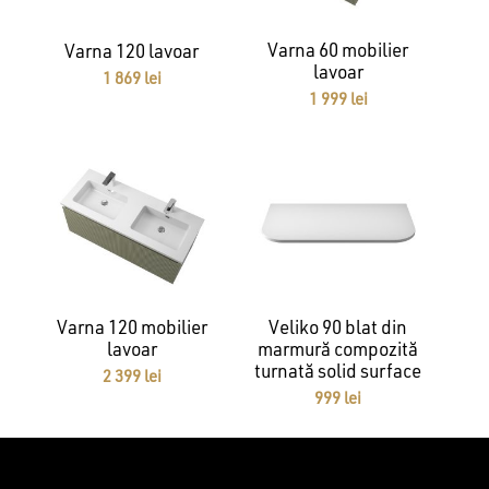
Varna 60 mobilier
Varna 120 lavoar
lavoar
1 869
lei
1 999
lei
Varna 120 mobilier
Veliko 90 blat din
lavoar
marmură compozită
turnată solid surface
2 399
lei
999
lei