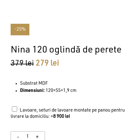
-25%
Nina 120 oglindă de perete
Prețul
Prețul
379
lei
279
lei
inițial
curent
a
este:
Substrat MDF
fost:
279 lei.
Dimensiuni:
120×55×1,9 cm
379 lei.
Lavoare, seturi de lavoare montate pe panou pentru
livrare la domiciliu: +
8 900
lei