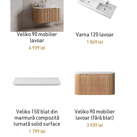
Veliko 90 mobilier
Varna 120 lavoar
lavoar
1 869
lei
4 939
lei
Veliko 150 blat din
Veliko 90 mobilier
marmură compozită
lavoar (fără blat)
turnată solid surface
3 939
lei
1 799
lei