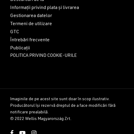
Informații privind plata și livrarea
Gestionarea datelor
Termeni de utilizare
GTC
Întrebări frecvente
Publicații
POLITICA PRIVIND COOKIE-URILE
Imaginile de pe acest site sunt doar în scop ilustrativ.
Producătorul își rezervă dreptul de a face modificări fără
Sub-total:
0
lei
notificare prealabilă.
© 2022 Wellis Magyarország Zrt.
VEZI COȘUL
FINALIZARE
facebook
youtube
instagram