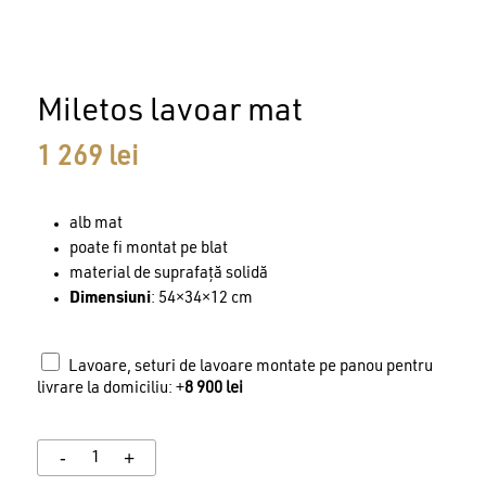
Miletos lavoar mat
1 269
lei
alb mat
poate fi montat pe blat
material de suprafață solidă
Dimensiuni
: 54×34×12 cm
Lavoare, seturi de lavoare montate pe panou pentru
livrare la domiciliu: +
8 900
lei