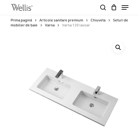
Skip
Menu
to
search
Close
Cart
main
Cart
Close
Prima pagină
Articole sanitare premium
Chiuveta
Seturi de
content
mobilier de baie
Varna
Varna 120 lavoar
Menu