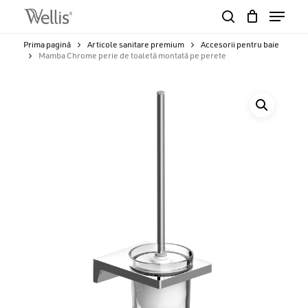
Skip
Menu
to
search
Close
Cart
main
Cart
Close
Prima pagină
Articole sanitare premium
Accesorii pentru baie
content
Mamba Chrome perie de toaletă montată pe perete
Menu