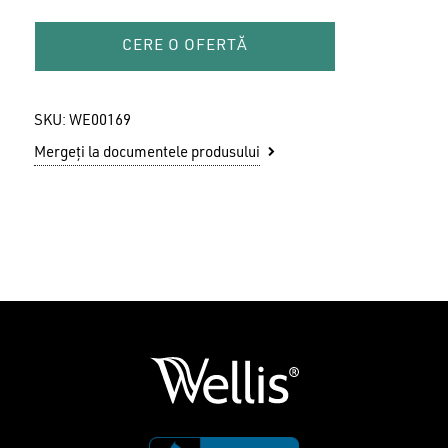
CERE O OFERTĂ
SKU:
WE00169
Mergeți la documentele produsului
Nu ai niciun produs în coș.
GO TO SHOP