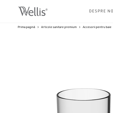
Skip
to
DESPRE NO
main
content
Prima pagină
Articole sanitare premium
Accesorii pentru baie