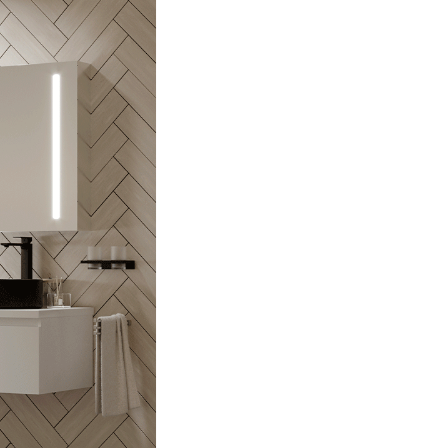
u ai niciun produs în coș.
GO TO SHOP