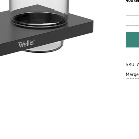
400
lei
SKU:
Mergeț