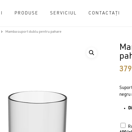
I
PRODUSE
SERVICIUL
CONTACTAȚI
Cart
Mamba suport dublu pentru pahare
Ma
pa
37
Suport
negru 
D
Ro