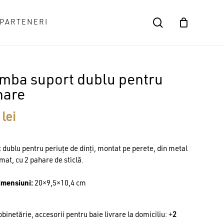
search
PARTENERI
Close
Cart
mba suport dublu pentru
hare
9
lei
 dublu pentru periuțe de dinți, montat pe perete, din metal
mat, cu 2 pahare de sticlă.
imensiuni:
20×9,5×10,4 cm
binetărie, accesorii pentru baie livrare la domiciliu: +
2