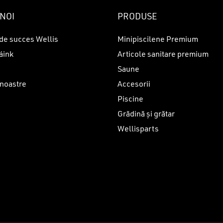
NOI
PRODUSE
de succes Wellis
Minipiscilene Premium
áink
Articole sanitare premium
Saune
 noastre
Accesorii
Piscine
i
Grădină și grătar
Wellisparts
Sub-total: