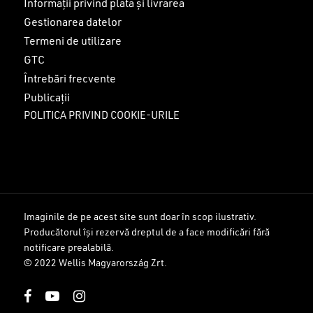
Informații privind plata și livrarea
Gestionarea datelor
Termeni de utilizare
GTC
Întrebări frecvente
Publicații
POLITICA PRIVIND COOKIE-URILE
Imaginile de pe acest site sunt doar în scop ilustrativ.
Producătorul își rezervă dreptul de a face modificări fără
Sub-total:
0
lei
notificare prealabilă.
© 2022 Wellis Magyarország Zrt.
VEZI COȘUL
FINALIZARE
facebook
youtube
instagram