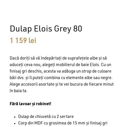
Dulap Elois Grey 80
1 159
lei
Dacă doriți să vă îndepărtați de suprafețele albe și să
aduceți ceva nou, alegeți mobilierul de baie Elois. Cu un
finisaj gri deschis, acesta va adăuga un strop de culoare
băii dvs. și îl puteți combina cu elemente albe sau negre.
Alege accesorii asortate și te vei bucura de fiecare minut
în baia ta.
Fără lavoar și robinet!
Dulap de chiuvetă cu 2 sertare
Corp din MDF cu grosimea de 15 mm și finisaj gri