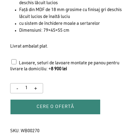
deschis lăcuit lucios
Față din MDF de 18 mm grosime cu finisaj gri deschis
lăcuit lucios de înaltă luciu
cu sistem de închidere moale a sertarelor
Dimensiuni: 79×45×55 cm
Livrat ambalat plat.
Lavoare, seturi de lavoare montate pe panou pentru
livrare la domiciliu: +
8 900
lei
CERE O OFERTĂ
SKU:
WB00270