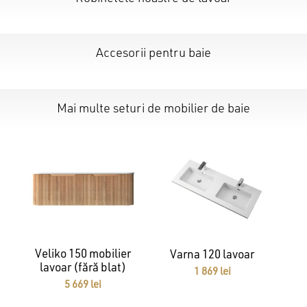
Accesorii pentru baie
Nu ai niciun produs în coș.
GO TO SHOP
Mai multe seturi de mobilier de baie
Veliko 150 mobilier
Varna 120 lavoar
lavoar (fără blat)
1 869
lei
5 669
lei