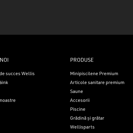
N
NOI
PRODUSE
de succes Wellis
Minipiscilene Premium
áink
Articole sanitare premium
Saune
 noastre
Accesorii
Piscine
i
Grădină și grătar
Wellisparts