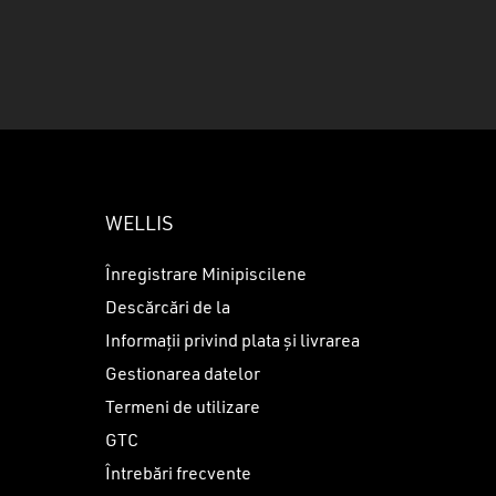
u ai niciun produs în coș.
GO TO SHOP
WELLIS
Înregistrare Minipiscilene
Descărcări de la
Informații privind plata și livrarea
Gestionarea datelor
Termeni de utilizare
GTC
Întrebări frecvente