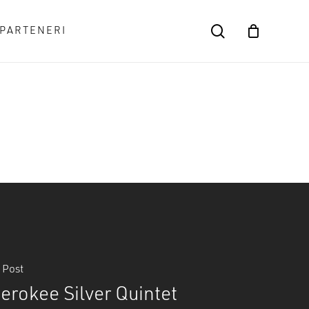
search
PARTENERI
Close
Cart
 Post
erokee Silver Quintet