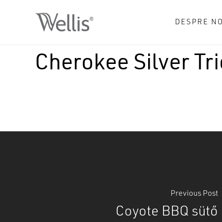
Skip
to
DESPRE NO
main
content
Cherokee Silver Tri
Previous Post
Coyote BBQ sütő