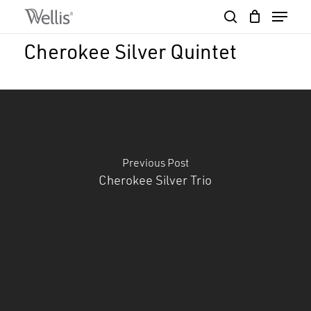
Skip
Menu
to
search
Close
Cart
main
Cart
Close
Cherokee Silver Quintet
content
Menu
Previous Post
Cherokee Silver Trio