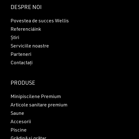
Nu ai niciun produs în coș.
DESPRE NOI
GO TO SHOP
Povestea de succes Wellis
Referenciáink
Știri
Serviciile noastre
Parteneri
Contactați
PRODUSE
Minipiscilene Premium
Articole sanitare premium
Saune
Accesorii
Piscine
Grădină și grătar