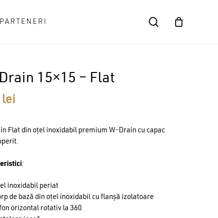
search
PARTENERI
Close
Cart
rain 15×15 – Flat
9
lei
n Flat din oțel inoxidabil premium W-Drain cu capac
operit.
eristici
:
el inoxidabil periat
rp de bază din oțel inoxidabil cu flanșă izolatoare
fon orizontal rotativ la 360