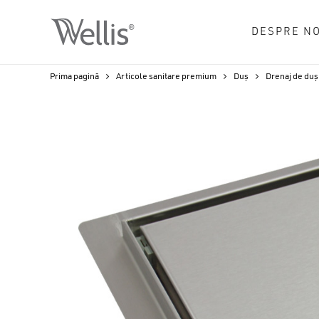
Skip
to
DESPRE NO
main
content
Prima pagină
Articole sanitare premium
Duș
Drenaj de duș