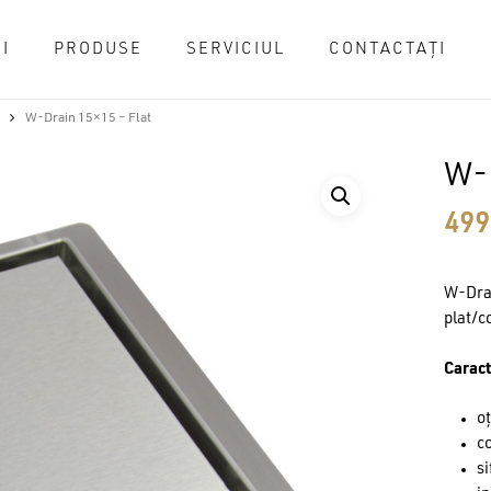
I
PRODUSE
SERVICIUL
CONTACTAȚI
Cart
W-Drain 15×15 – Flat
W-D
49
W-Drai
plat/c
Caract
oț
co
si