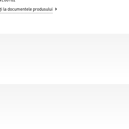
WE00102
i la documentele produsului
u ai niciun produs în coș.
GO TO SHOP