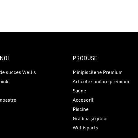
NOI
PRODUSE
de succes Wellis
Minipiscilene Premium
áink
Articole sanitare premium
Saune
 noastre
Accesorii
Piscine
i
Grădină și grătar
Wellisparts