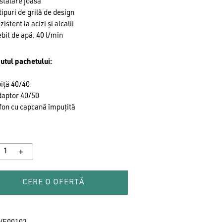
stalare joasă
tipuri de grilă de design
zistent la acizi și alcalii
bit de apă: 40 l/min
utul pachetului:
iță 40/40
daptor 40/50
fon cu capcană împuțită
CERE O OFERTĂ