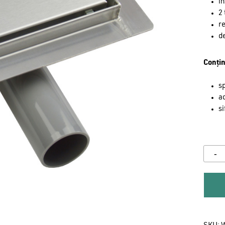
in
2 
re
de
Conțin
sp
a
si