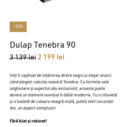
-30%
Dulap Tenebra 90
Prețul
Prețul
3 139
lei
2 199
lei
inițial
curent
a
este:
Veți fi captivat de întâlnirea dintre negru și stejar atunci
fost:
2
când alegeți colecția noastră Tenebra. Cu formele sale
3
199 lei.
unghiulare și aspectul său exclusivist, aceasta poate
139 lei.
deveni un element esențial în băile moderne. Cu o chiuvetă
și o toaletă de culoare neagră mată, puteți oferi locuinței
dvs. un aspect somptuos!
Fără blat și robinet!