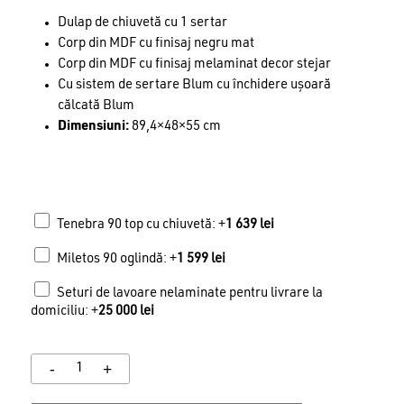
Dulap de chiuvetă cu 1 sertar
Corp din MDF cu finisaj negru mat
Corp din MDF cu finisaj melaminat decor stejar
Cu sistem de sertare Blum cu închidere ușoară
călcată Blum
Dimensiuni:
89,4×48×55 cm
Tenebra 90 top cu chiuvetă: +
1 639
lei
Miletos 90 oglindă: +
1 599
lei
Seturi de lavoare nelaminate pentru livrare la
domiciliu: +
25 000
lei