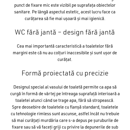
punct de fixare mic este vizibil pe suprafața obiectelor
sanitare. Pe lângă aspectul estetic, acest lucru face ca
curățarea să fie mai ușoară și mai igienică.
Nu ai niciun produs în coș.
WC fără jantă – design fără jantă
GO TO SHOP
Cea mai importantă caracteristică a toaletelor fără
margini este că nu au colțuri inaccesibile și sunt ușor de
curățat.
Formă proiectată cu precizie
Designul special al vasului de toaletă permite ca apa să
curgă în formă de vârtej pe întreaga suprafață interioară a
toaletei atunci când se trage apa, fără să stropească.
Spre deosebire de toaletele cu flanșă standard, toaletele
cu tehnologie rimless sunt ascunse, astfel încât nu trebuie
să mai curățați murdăria care s-a depus pe șuruburile de
fixare sau să vă faceți griji cu privire la depunerile de sub