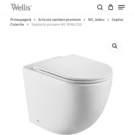
Skip
Menu
to
search
Close
Cart
main
Cart
Close
Prima pagină
Articole sanitare premium
WC, bideu
Sophia
content
Colectie
Sophia în picioare WC RIMLESS
Menu