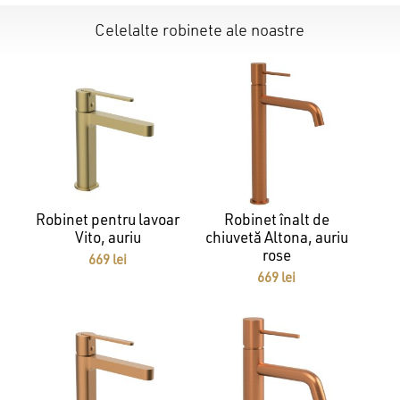
Celelalte robinete ale noastre
Robinet pentru lavoar
Robinet înalt de
Vito, auriu
chiuvetă Altona, auriu
Nu ai niciun produs în coș.
rose
669
lei
669
lei
GO TO SHOP