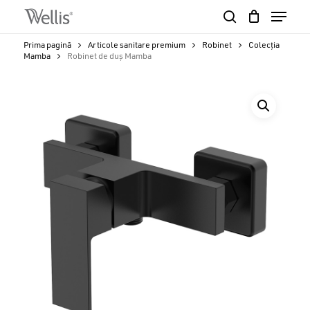
Skip
Menu
to
search
Close
Cart
main
Cart
Close
Prima pagină
Articole sanitare premium
Robinet
Colecția
content
Mamba
Robinet de duș Mamba
Menu