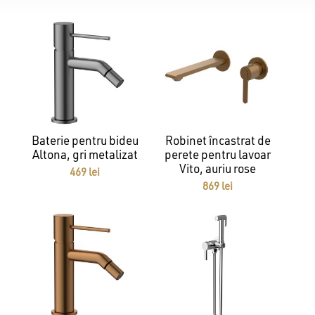
Baterie pentru bideu
Robinet încastrat de
Altona, gri metalizat
perete pentru lavoar
Vito, auriu rose
469
lei
Nu ai niciun produs în coș.
869
lei
GO TO SHOP