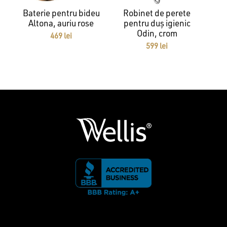
Baterie pentru bideu
Robinet de perete
Altona, auriu rose
pentru duș igienic
Odin, crom
469
lei
599
lei