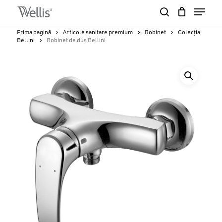
Skip
Menu
to
search
Close
Cart
main
Cart
Close
Prima pagină
Articole sanitare premium
Robinet
Colecția
content
Bellini
Robinet de duș Bellini
Menu