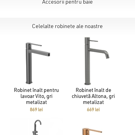
Accesorii pentru baie
Celelalte robinete ale noastre
Robinet înalt pentru
Robinet înalt de
Nu ai niciun produs în coș.
lavoar Vito, gri
chiuvetă Altona, gri
metalizat
metalizat
GO TO SHOP
869
lei
669
lei