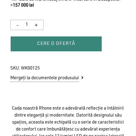
+
157 000
lei
CERE O OFERTĂ
SKU:
WK00125
Mergeți la documentele produsului
Nu ai niciun produs în coș.
GO TO SHOP
Cada noastră Rhone este o adevărată reflecție a întâlnirii
dintre eleganță și modernitate. Datorită designului său
spațios, aceasta este echipată cu o serie de caracteristici
de confort care îmbunătățesc cu adevărat experiența