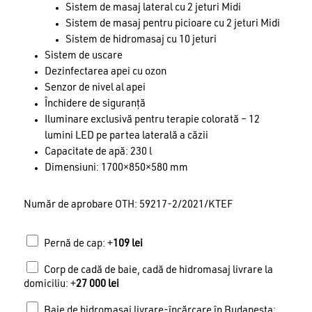
Sistem de masaj lateral cu 2 jeturi Midi
Sistem de masaj pentru picioare cu 2 jeturi Midi
Sistem de hidromasaj cu 10 jeturi
Sistem de uscare
Dezinfectarea apei cu ozon
Senzor de nivel al apei
Închidere de siguranță
Iluminare exclusivă pentru terapie colorată – 12
lumini LED pe partea laterală a căzii
Capacitate de apă: 230 l
Dimensiuni: 1700×850×580 mm
Număr de aprobare OTH: 59217-2/2021/KTEF
Pernă de cap: +
109
lei
Corp de cadă de baie, cadă de hidromasaj livrare la
domiciliu: +
27 000
lei
Baie de hidromasaj livrare-încărcare în Budapesta: