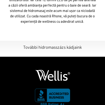
utilizatorului. Iar cele 12 lumini LED de pe partea laterală
a căzii oferă ambianța perfectă pentru o baie de seară. Iar
sistemul de hidromasaj este acum mai ușor ca niciodată
de utilizat. Cu cada noastră Rhone, vă puteți bucura de o
experiență de wellness cu adevărat unică.
További hidromasszázs kádjaink