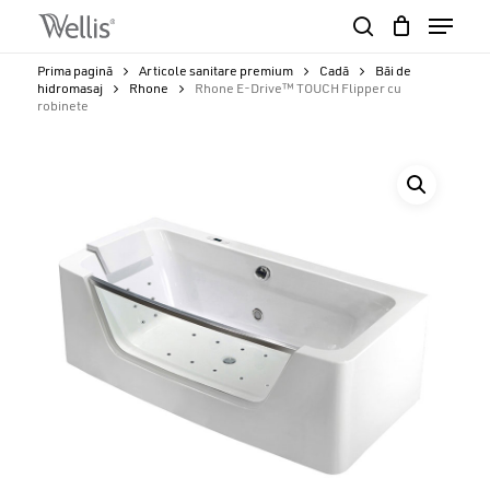
Skip
Menu
to
search
Close
Cart
main
Cart
Close
Prima pagină
Articole sanitare premium
Cadă
Băi de
content
hidromasaj
Rhone
Rhone E-Drive™ TOUCH Flipper cu
Menu
robinete