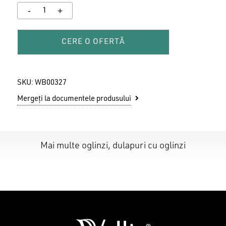
CERE O OFERTĂ
SKU:
WB00327
Mergeți la documentele produsului
Mai multe oglinzi, dulapuri cu oglinzi
Nu ai niciun produs în coș.
GO TO SHOP