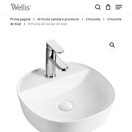
Skip
Menu
to
search
Close
Cart
main
Cart
Close
Prima pagină
Articole sanitare premium
Chiuveta
Chiuvete
content
de blat
Petunia 40 lavoar de blat
Menu