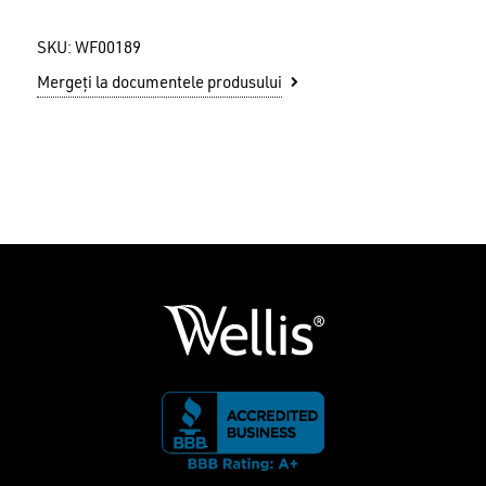
SKU:
WF00189
Mergeți la documentele produsului
Nu ai niciun produs în coș.
GO TO SHOP