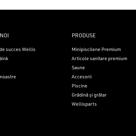
NOI
PRODUSE
de succes Wellis
Minipiscilene Premium
áink
Articole sanitare premium
Saune
 noastre
Accesorii
Piscine
i
Grădină și grătar
Wellisparts