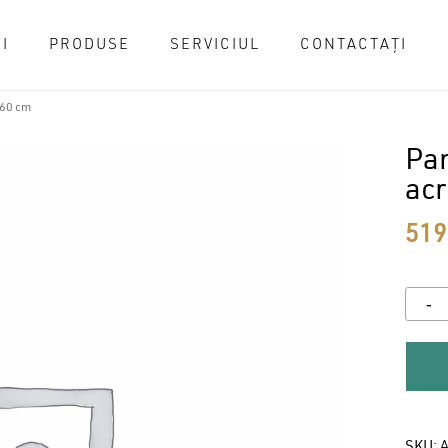
I
PRODUSE
SERVICIUL
CONTACTAȚI
Cart
160 cm
Pan
acr
51
SKU:
A