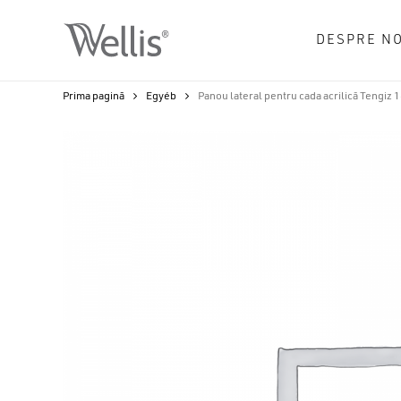
Skip
to
DESPRE NO
main
content
Prima pagină
Egyéb
Panou lateral pentru cada acrilică Tengiz 