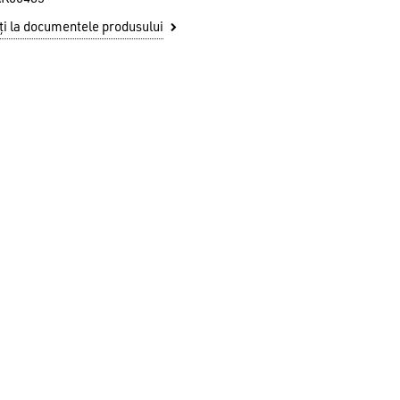
i la documentele produsului
u ai niciun produs în coș.
GO TO SHOP