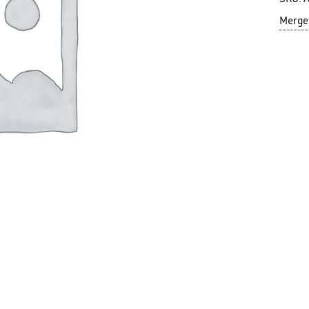
Mergeț
N