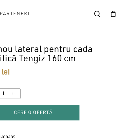
search
PARTENERI
Close
Cart
ou lateral pentru cada
ilică Tengiz 160 cm
9
lei
CERE O OFERTĂ
K00485