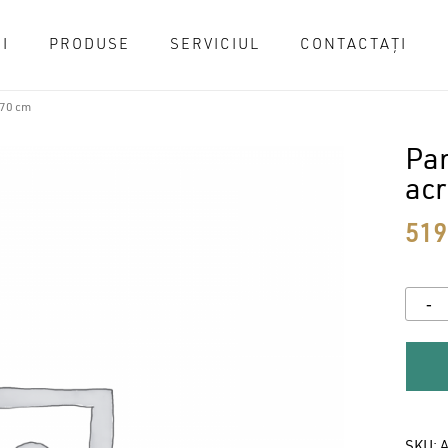
I
PRODUSE
SERVICIUL
CONTACTAȚI
Cart
170 cm
Pan
acr
51
SKU:
A