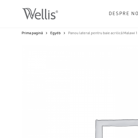
Skip
to
DESPRE NO
main
content
Prima pagină
Egyéb
Panou lateral pentru baie acrilică Malawi 