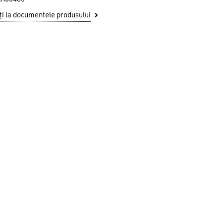
i la documentele produsului
u ai niciun produs în coș.
GO TO SHOP