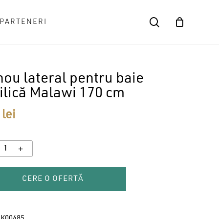
search
PARTENERI
Close
Cart
ou lateral pentru baie
ilică Malawi 170 cm
9
lei
CERE O OFERTĂ
K00485