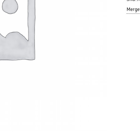
Mergeț
N