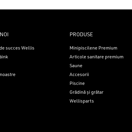
NOI
PRODUSE
de succes Wellis
Minipiscilene Premium
áink
Articole sanitare premium
Saune
 noastre
Accesorii
Piscine
i
Grădină și grătar
Wellisparts