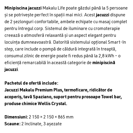
a
este:
Minipiscina jacuzzi
Makalu Life poate găzdui până la 5 persoane
fost:
65
și se potrivește perfect în spații mai mici. Acest
jacuzzi
dispune
79
229 lei.
de 2 șezlonguri confortabile, ambele echipate cu masaj complet
549 lei.
pentru întregul corp. Sistemul de iluminare cu cromoterapie
creează o atmosferă relaxantă și un aspect elegant pentru
locuința dumneavoastră. Datorită sistemului opțional Smart-In
step, care include o pompă de căldură integrată în treaptă,
consumul zilnic de energie poate fi redus până la 2,8 kWh – o
eficiență remarcabilă în această categorie de
minipiscină
jacuzzi
.
Pachetul de ofertă include:
Jacuzzi Makalu Premium Plus, termoficare, ridicător de
acoperiș, tavă Spaziano, suport pentru prosoape Towel bar,
produse chimice Wellis Crystal.
Dimensiuni:
2 150 × 2 150 × 865 mm
Scaune:
2 înclinate, 3 așezate