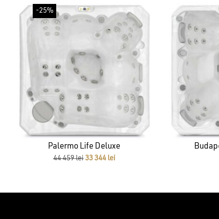
-25%
Palermo Life Deluxe
Budape
Prețul
Prețul
44 459
lei
33 344
lei
inițial
curent
a
este:
fost:
33
44
344 lei.
459 lei.