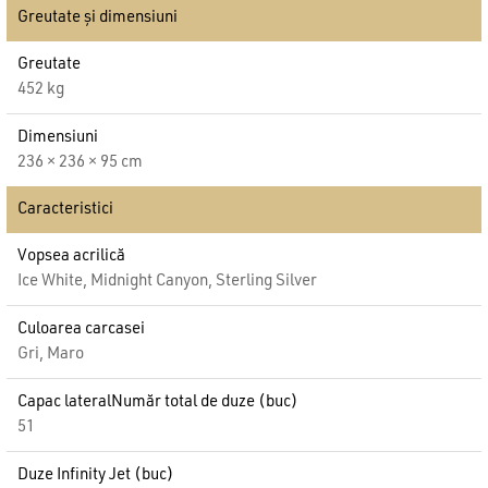
Greutate și dimensiuni
Greutate
452 kg
Dimensiuni
236 × 236 × 95 cm
Caracteristici
Vopsea acrilică
Ice White, Midnight Canyon, Sterling Silver
Culoarea carcasei
Gri, Maro
Capac lateralNumăr total de duze (buc)
51
Duze Infinity Jet (buc)