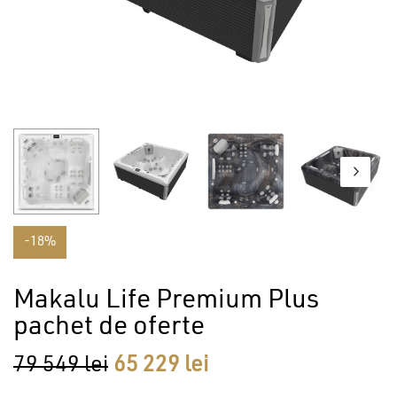
-18%
Makalu Life Premium Plus
pachet de oferte
Prețul
Prețul
79 549
lei
65 229
lei
inițial
curent