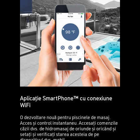
Nu ai niciun produs în coș.
GO TO SHOP
Aplicație SmartPhone™ cu conexiune
WiFi
O dezvoltare nouă pentru piscinele de masaj.
Acces și control instantaneu. Accesați comenzile
căzii dvs. de hidromasaj de oriunde și oricând și
setați și verificați starea acesteia de pe