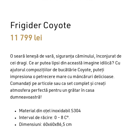
Frigider Coyote
11 799
lei
O seară leneșă de vară, siguranța căminului, înconjurat de
cei dragi. Ce ar putea lipsi din această imagine idilică? Cu
ajutorul compozițiilor de bucătărie Coyote, puteți
impresiona o petrecere mare cu mâncăruri delicioase.
Comandați pe articole sau ca set complet și creați
atmosfera perfectă pentru un grătar în casa
dumneavoastră!
Material din oțel inoxidabil S304
Interval de răcire: 0 – 8 C°.
Dimensiuni: 60x60x86,5 cm