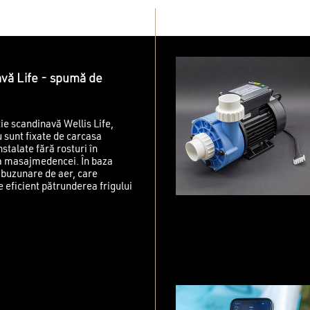
avă Life - spumă de
ție scandinavă Wellis Life,
u sunt fixate de carcasa
nstalate fără rosturi în
 a masajmedencei. În baza
e buzunare de aer, care
 eficient pătrunderea frigului