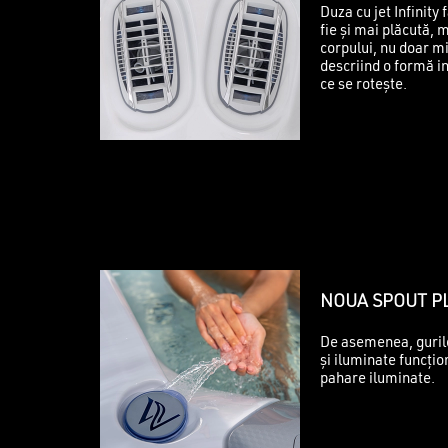
Duza cu jet Infinity
fie și mai plăcută,
corpului, nu doar mi
descriind o formă in
ce se rotește.
NOUA SPOUT P
De asemenea, guril
și iluminate funcți
pahare iluminate.