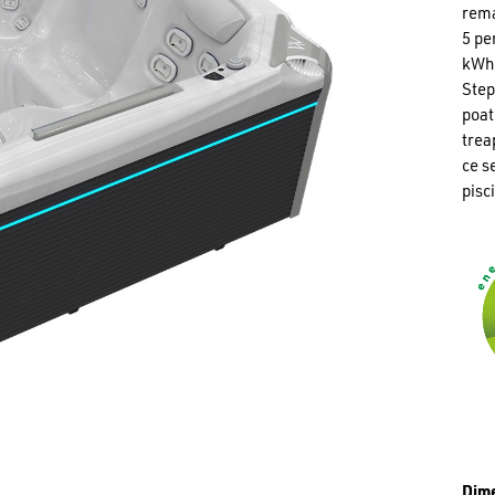
rema
5 pe
kWh 
Step
poat
trea
ce s
pisc
Dim