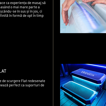
 face ca experiența de masaj să
 masând o mai mare parte a
șcându-se în sus și în jos, ci
finită în formă de opt în timp
LAT
e de scurgere Flat redesenate
onează perfect ca suporturi de