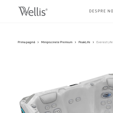
Skip
to
DESPRE NO
main
content
Prima pagină
Minipiscinele Premium
PeakLife
Everest Lif