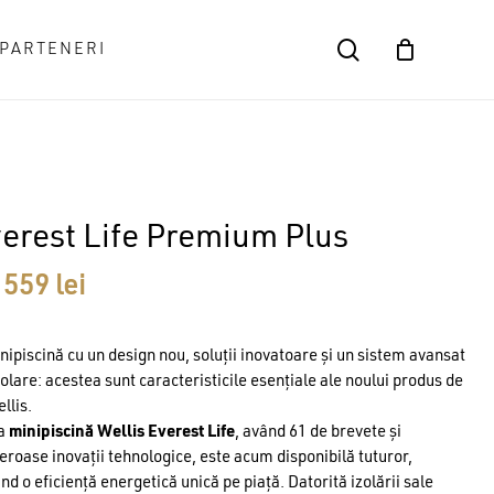
search
PARTENERI
Close
Cart
erest Life Premium Plus
 559
lei
nipiscină cu un design nou, soluții inovatoare și un sistem avansat
zolare: acestea sunt caracteristicile esențiale ale noului produs de
llis.
a
minipiscină Wellis Everest Life
, având 61 de brevete și
roase inovații tehnologice, este acum disponibilă tuturor,
ind o eficiență energetică unică pe piață. Datorită izolării sale