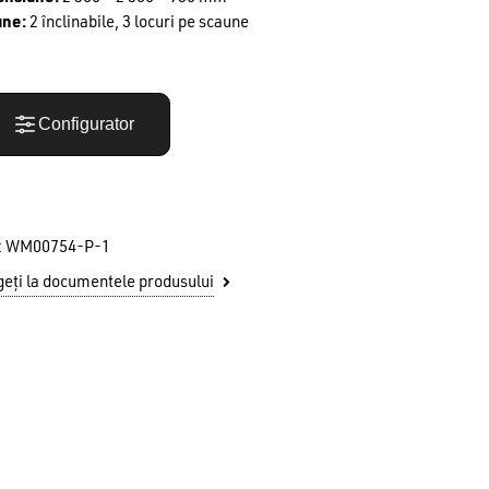
une:
2 înclinabile, 3 locuri pe scaune
Configurator
:
WM00754-P-1
eți la documentele produsului