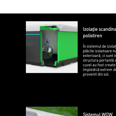
Izolație scandin
polistiren
În sistemul de izola
plăcile izolatoare n
exterioară, ci sunt i
structura portantă
cuvei au fost creat
împiedică extrem de
provenit din sol.
Sistemul WOW