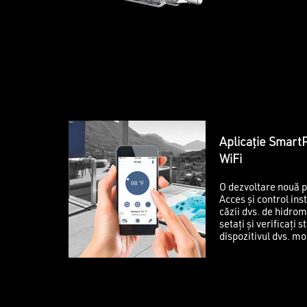
Aplicație Smar
WiFi
O dezvoltare nouă p
Acces și control in
căzii dvs. de hidrom
setați și verificați 
dispozitivul dvs. mo