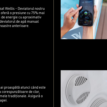
zat Wellis - Deviatorul nostru
t oferă o presiune cu 75% mai
 de energie cu aproximativ
deviatorul de apă manual
noastre anterioare.
ai proaspătă atunci când este
N
ea corespunzătoare de clor,
mele tradiționale. Asigură o
 apei.