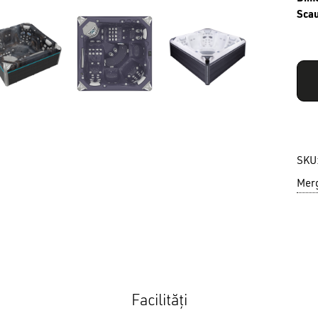
Sca
SKU
Merg
Facilități