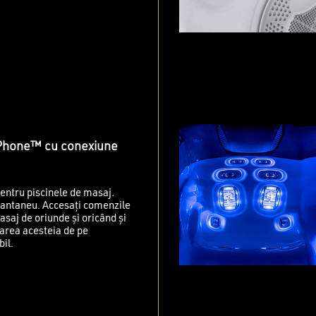
tPhone™ cu conexiune
entru piscinele de masaj.
stantaneu. Accesați comenzile
asaj de oriunde și oricând și
starea acesteia de pe
bil.