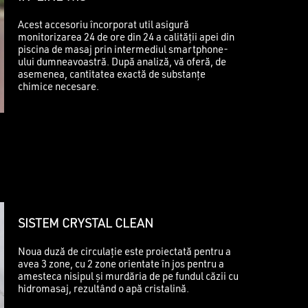
Acest accesoriu încorporat util asigură
monitorizarea 24 de ore din 24 a calității apei din
piscina de masaj prin intermediul smartphone-
ului dumneavoastră. După analiză, vă oferă, de
asemenea, cantitatea exactă de substanțe
chimice necesare.
SISTEM CRYSTAL CLEAN
Noua duză de circulație este proiectată pentru a
u ai niciun produs în coș.
avea 3 zone, cu 2 zone orientate în jos pentru a
amesteca nisipul și murdăria de pe fundul căzii cu
hidromasaj, rezultând o apă cristalină.
GO TO SHOP