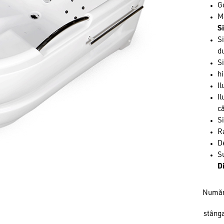
Go
M
Si
S
d
Si
hi
Il
Il
că
S
R
De
S
D
Număr
stâng