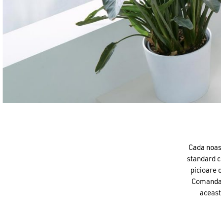
Cada noast
standard c
picioare 
Comandați
aceast