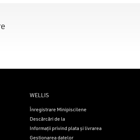
re
WELLIS
Înregistrare Minipiscilene
Descărcări de la
Informații privind plata și livrarea
Gestionarea datelor