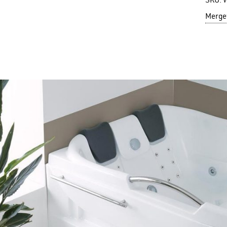
SKU:
Mergeț
N