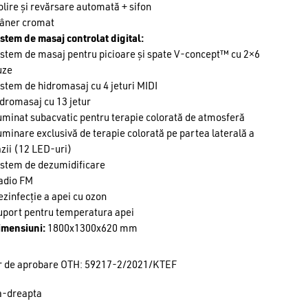
lire și revărsare automată + sifon
âner cromat
stem de masaj controlat digital:
istem de masaj pentru picioare și spate V-concept™ cu 2×6
uze
stem de hidromasaj cu 4 jeturi MIDI
dromasaj cu 13 jetur
uminat subacvatic pentru terapie colorată de atmosferă
uminare exclusivă de terapie colorată pe partea laterală a
zii (12 LED-uri)
istem de dezumidificare
adio FM
zinfecție a apei cu ozon
uport pentru temperatura apei
imensiuni:
1800x1300x620 mm
 de aprobare OTH: 59217-2/2021/KTEF
a-dreapta