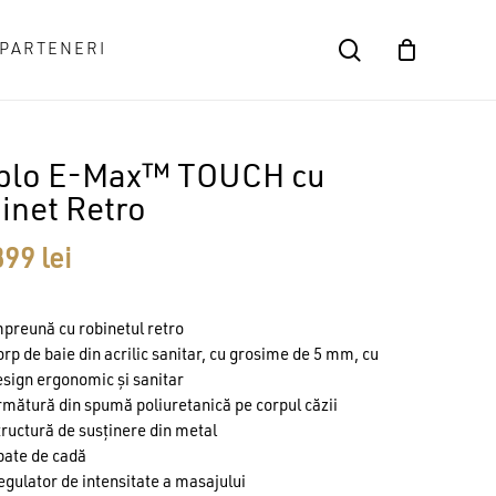
search
PARTENERI
Close
Cart
blo E-Max™ TOUCH cu
inet Retro
899
lei
preună cu robinetul retro
rp de baie din acrilic sanitar, cu grosime de 5 mm, cu
sign ergonomic și sanitar
mătură din spumă poliuretanică pe corpul căzii
ructură de susținere din metal
pate de cadă
gulator de intensitate a masajului