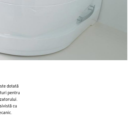
este dotată
turi pentru
zatorului.
sivistă cu
ecanic.