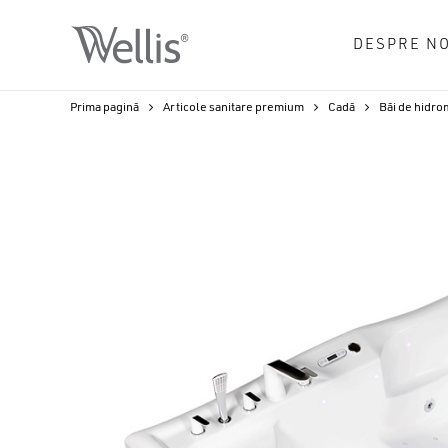
Skip
to
DESPRE NO
main
content
Prima pagină
Articole sanitare premium
Cadă
Băi de hidro