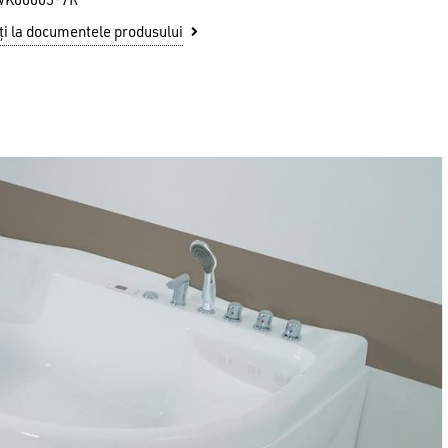
WK00005-7R
i la documentele produsului
u ai niciun produs în coș.
GO TO SHOP