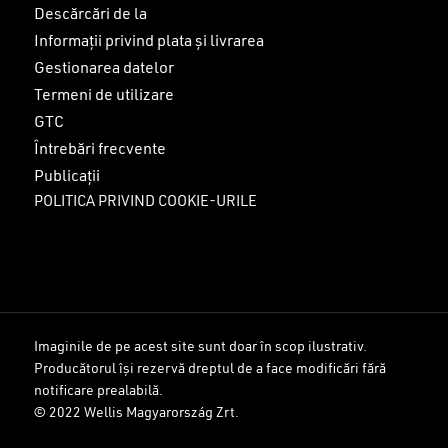
Descărcări de la
Informații privind plata și livrarea
Gestionarea datelor
Termeni de utilizare
GTC
Întrebări frecvente
Publicații
POLITICA PRIVIND COOKIE-URILE
Imaginile de pe acest site sunt doar în scop ilustrativ.
Producătorul își rezervă dreptul de a face modificări fără
Sub-total:
0
lei
notificare prealabilă.
© 2022 Wellis Magyarország Zrt.
VEZI COȘUL
FINALIZARE