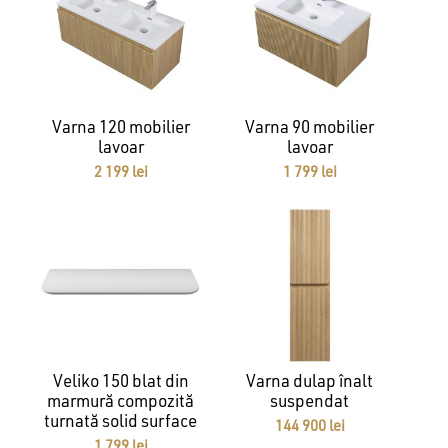
GO TO SHOP
Varna 120 mobilier
Varna 90 mobilier
lavoar
lavoar
2 199
lei
1 799
lei
Veliko 150 blat din
Varna dulap înalt
marmură compozită
suspendat
turnată solid surface
144 900
lei
1 799
lei