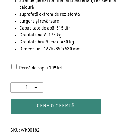
strat de gel sanitar mat antibacterian, rezistent la
căldură
suprafață extrem de rezistentă
curgere și revărsare
Capacitate de apă: 315 litri
Greutate netă: 175 kg
Greutate brută: max. 480 kg
Dimensiuni: 1675x850x530 mm
Pernă de cap: +
109
lei
CERE O OFERTĂ
SKU:
WK00182