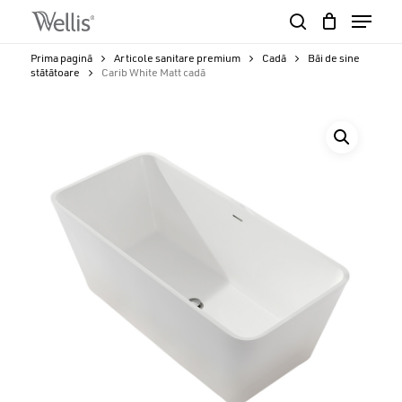
Skip
Menu
to
search
Close
Cart
main
Cart
Close
Prima pagină
Articole sanitare premium
Cadă
Băi de sine
content
stătătoare
Carib White Matt cadă
Menu