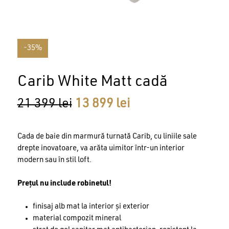
-35%
Carib White Matt cadă
Prețul
Prețul
21 399
lei
13 899
lei
inițial
curent
a
este:
Cada de baie din marmură turnată Carib, cu liniile sale
fost:
13
drepte inovatoare, va arăta uimitor într-un interior
21
899 lei.
modern sau în stil loft.
399 lei.
Prețul nu include robinetul!
finisaj alb mat la interior și exterior
material compozit mineral