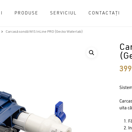
I
PRODUSE
SERVICIUL
CONTACTAȚI
Cart
Carcasă sondă WIS InLine PRO (Gecko Waterlab)
Ca
(G
39
Sistem
Carcas
uita că
F
In