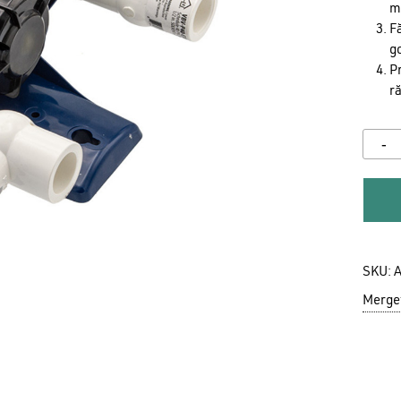
mu
Fă
go
Pr
ră
N
SKU:
A
Mergeț