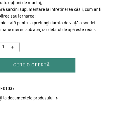
lte opțiuni de montaj;
ră sarcini suplimentare la întreținerea căzii, cum ar fi
lirea sau iernarea;
oiectată pentru a prelungi durata de viață a sondei:
mâne mereu sub apă, iar debitul de apă este redus.
CERE O OFERTĂ
u ai niciun produs în coș.
E01037
GO TO SHOP
i la documentele produsului