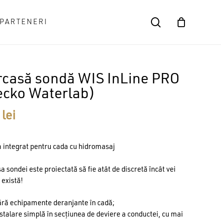
search
PARTENERI
Close
Cart
rcasă sondă WIS InLine PRO
ecko Waterlab)
9
lei
 integrat pentru cada cu hidromasaj
a sondei este proiectată să fie atât de discretă încât vei
 există!
ără echipamente deranjante în cadă;
stalare simplă în secțiunea de deviere a conductei, cu mai