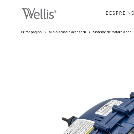
Skip
to
DESPRE NO
main
content
Prima pagină
Minipiscinele accesorii
Sisteme de tratare a apei