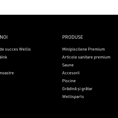
NOI
PRODUSE
de succes Wellis
Minipiscilene Premium
áink
Articole sanitare premium
Saune
 noastre
Accesorii
Piscine
i
Grădină și grătar
Wellisparts