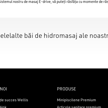
sistemul nostru de masaj E-drive, vă puteți răsfăța cu momente de răs
elelalte băi de hidromasaj ale noast
NOI
PRODUSE
de succes Wellis
Minipiscilene Premium
áink
Articole sanitare premium