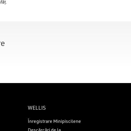
făț.
re
WELLIS
Înregistrare Minipiscilene
Descărcări de la