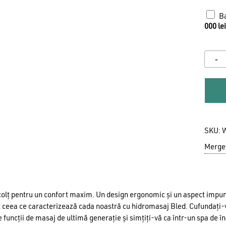
Ba
000
lei
N
SKU:
Mergeț
colț pentru un confort maxim. Un design ergonomic și un aspect impun
t ceea ce caracterizează cada noastră cu hidromasaj Bled. Cufundați
 funcții de masaj de ultimă generație și simțiți-vă ca într-un spa de în