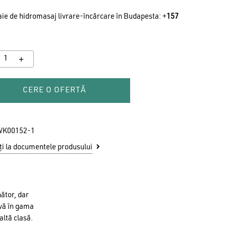
ie de hidromasaj livrare-încărcare în Budapesta: +
157
u ai niciun produs în coș.
CERE O OFERTĂ
GO TO SHOP
WK00152-1
i la documentele produsului
ător, dar
-vă în gama
altă clasă.