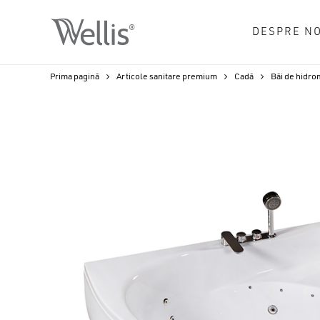
Skip
to
DESPRE NO
main
content
Prima pagină
Articole sanitare premium
Cadă
Băi de hidro