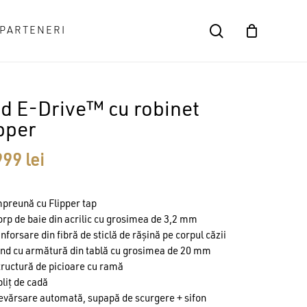
search
PARTENERI
Close
Cart
d E-Drive™ cu robinet
pper
999
lei
preună cu Flipper tap
rp de baie din acrilic cu grosimea de 3,2 mm
nforsare din fibră de sticlă de rășină pe corpul căzii
und cu armătură din tablă cu grosimea de 20 mm
ructură de picioare cu ramă
liț de cadă
evărsare automată, supapă de scurgere + sifon