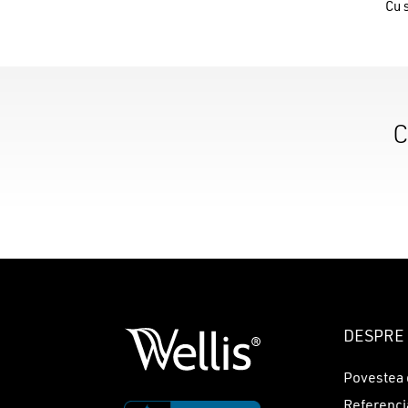
Cu 
C
DESPRE 
Povestea 
Referenci