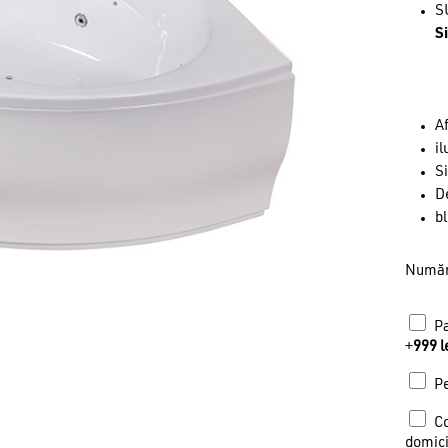
SU
S
Af
il
Si
D
bl
Număr
Pa
+
999
l
Pe
Co
domici