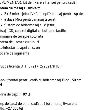
PLIMENTAR: kit de fixare a flanșei pentru cadă
istem de masaj E-Drive™
2 x 6 micro jeturi V-Concept™ masaj pentru spate
4 duze Midi pentru masaj lateral
Sistem de hidromasaj cu 8 jeturi
ișaj LCD, control digital cu butoane tactile
uminare de terapie colorată
stem de uscare cu tuburi
ezinfectarea apei cu ozon
ocare de siguranță
ul de licență OTH:59217-2/2021/KTEF
nou frontal pentru cadă cu hidromasaj Bled 150 cm:
ei
rnă de cap: +
109
lei
rp de cadă de baie, cadă de hidromasaj livrare la
liu: +
27 000
lei