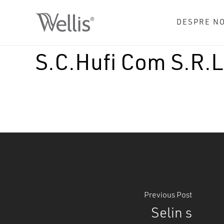
Skip
to
DESPRE NO
main
content
S.C.Hufi Com S.R.L
Previous Post
Selin s