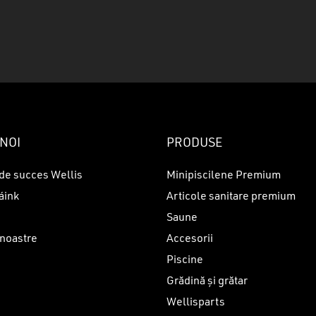
N
NOI
PRODUSE
de succes Wellis
Minipiscilene Premium
áink
Articole sanitare premium
Saune
 noastre
Accesorii
Piscine
i
Grădină și grătar
Wellisparts