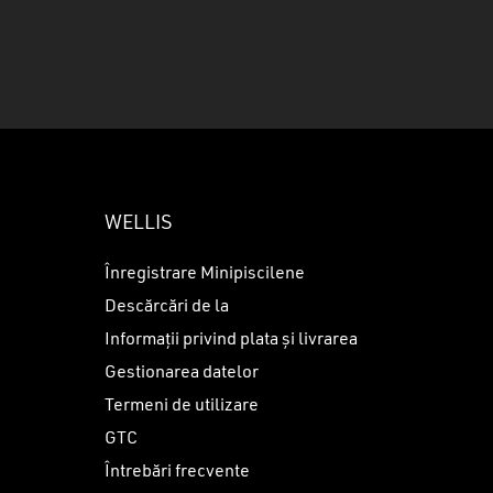
u ai niciun produs în coș.
GO TO SHOP
WELLIS
Înregistrare Minipiscilene
Descărcări de la
Informații privind plata și livrarea
Gestionarea datelor
Termeni de utilizare
GTC
Întrebări frecvente