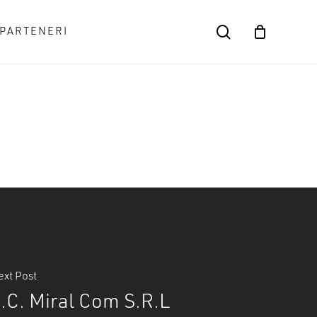
search
PARTENERI
Close
Cart
xt Post
.C. Miral Com S.R.L