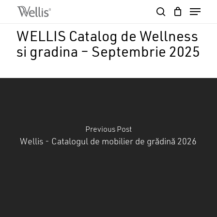
Skip
Menu
to
search
Close
Cart
main
Cart
Close
WELLIS Catalog de Wellness
content
Menu
si gradina – Septembrie 2025
Previous Post
Wellis - Catalogul de mobilier de grădină 2026