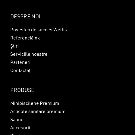
Nu ai niciun produs în coș.
DESPRE NOI
GO TO SHOP
Povestea de succes Wellis
Referenciáink
Știri
Serviciile noastre
Parteneri
Contactați
PRODUSE
Minipiscilene Premium
Articole sanitare premium
Saune
Accesorii