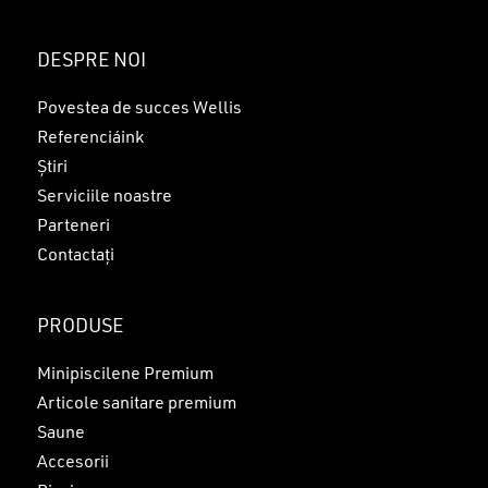
Nu ai niciun produs în coș.
DESPRE NOI
GO TO SHOP
Povestea de succes Wellis
Referenciáink
Știri
Serviciile noastre
Parteneri
Contactați
PRODUSE
Minipiscilene Premium
Articole sanitare premium
Saune
Accesorii