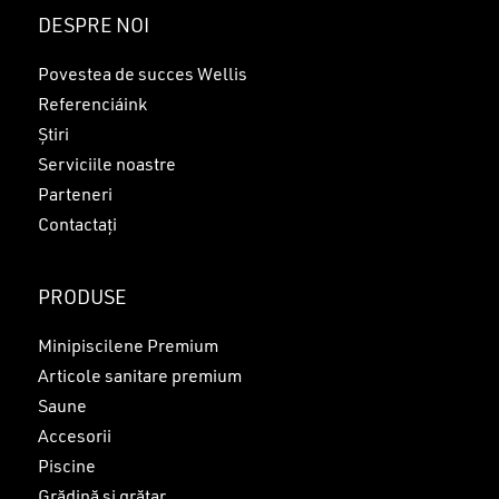
Nu ai niciun produs în coș.
DESPRE NOI
GO TO SHOP
Povestea de succes Wellis
Referenciáink
Știri
Serviciile noastre
Parteneri
Contactați
PRODUSE
Minipiscilene Premium
Articole sanitare premium
Saune
Accesorii
Piscine
Grădină și grătar