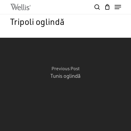
Skip
Menu
to
search
Close
Cart
main
Cart
Close
Tripoli oglindă
content
Menu
Previous Post
Tunis oglindă