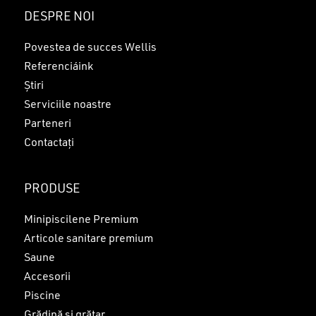
Nu ai niciun produs în coș.
DESPRE NOI
GO TO SHOP
Povestea de succes Wellis
Referenciáink
Știri
Serviciile noastre
Parteneri
Contactați
PRODUSE
Minipiscilene Premium
Articole sanitare premium
Saune
Accesorii
Piscine
Grădină și grătar