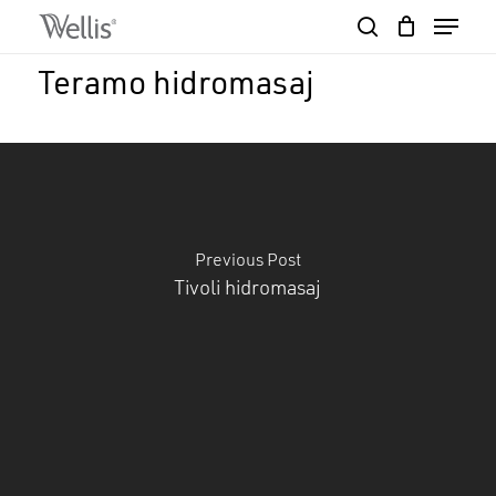
Skip
Menu
to
search
Close
Cart
main
Cart
Close
Teramo hidromasaj
content
Menu
Previous Post
Tivoli hidromasaj