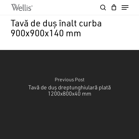
Skip
Menu
to
search
Close
Cart
main
Cart
Close
Tavă de duș înalt curba
content
Menu
900x900x140 mm
Previous Post
Tavă de duș dreptunghiulară plată
1200x800x40 mm