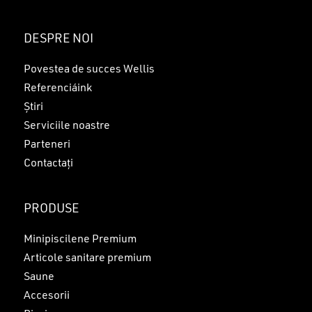
Nu ai niciun produs în coș.
DESPRE NOI
GO TO SHOP
Povestea de succes Wellis
Referenciáink
Știri
Serviciile noastre
Parteneri
Contactați
PRODUSE
Minipiscilene Premium
Articole sanitare premium
Saune
Accesorii