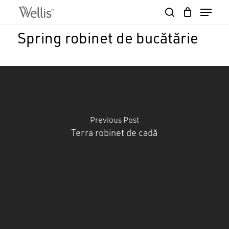
Skip
Menu
to
search
Close
Cart
main
Cart
Close
Spring robinet de bucătărie
content
Menu
Previous Post
Terra robinet de cadă