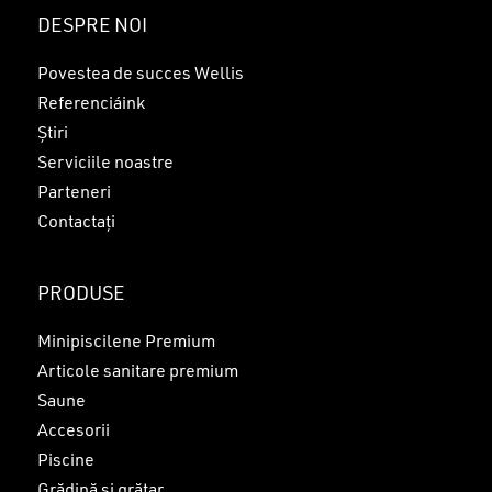
Nu ai niciun produs în coș.
DESPRE NOI
GO TO SHOP
Povestea de succes Wellis
Referenciáink
Știri
Serviciile noastre
Parteneri
Contactați
PRODUSE
Minipiscilene Premium
Articole sanitare premium
Saune
Accesorii
Piscine
Grădină și grătar