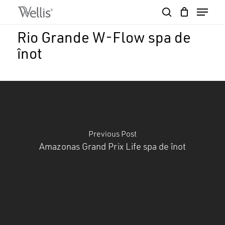
Skip
Menu
to
search
Close
Cart
main
Cart
Close
Rio Grande W-Flow spa de
content
Menu
înot
Previous Post
Amazonas Grand Prix Life spa de înot