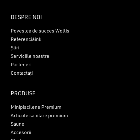
Nu ai niciun produs în coș.
DESPRE NOI
GO TO SHOP
Povestea de succes Wellis
Referenciáink
Știri
Serviciile noastre
Parteneri
Contactați
PRODUSE
Minipiscilene Premium
Articole sanitare premium
Saune
Accesorii