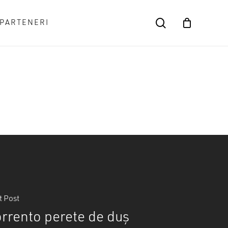
search
PARTENERI
Close
Cart
t Post
rrento perete de duș