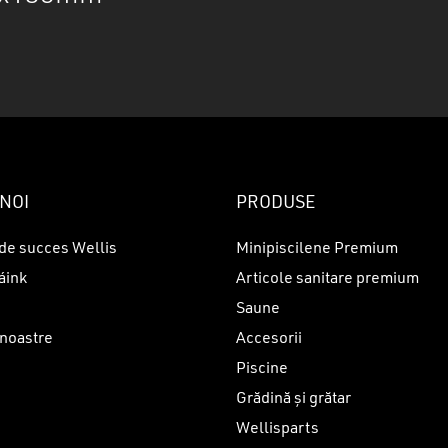
N
NOI
PRODUSE
de succes Wellis
Minipiscilene Premium
áink
Articole sanitare premium
Saune
 noastre
Accesorii
Piscine
i
Grădină și grătar
Wellisparts