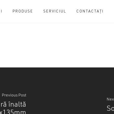
I
PRODUSE
SERVICIUL
CONTACTAȚI
Cart
Previous Post
Nex
ră înaltă
So
0x135mm