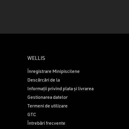
u ai niciun produs în coș.
GO TO SHOP
WELLIS
Înregistrare Minipiscilene
Descărcări de la
Informații privind plata și livrarea
Gestionarea datelor
Termeni de utilizare
GTC
Întrebări frecvente