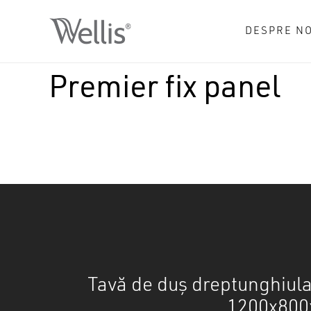
Skip
to
DESPRE NO
main
content
Premier fix panel
Tavă de duș dreptunghiula
1200x80