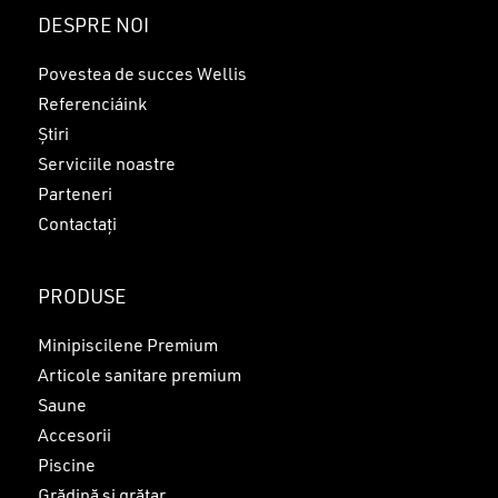
Nu ai niciun produs în coș.
DESPRE NOI
GO TO SHOP
Povestea de succes Wellis
Referenciáink
Știri
Serviciile noastre
Parteneri
Contactați
PRODUSE
Minipiscilene Premium
Articole sanitare premium
Saune
Accesorii
Piscine
Grădină și grătar