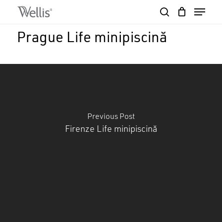
Skip
Menu
to
search
Close
Cart
main
Cart
Close
Prague Life minipiscină
content
Menu
Previous Post
Firenze Life minipiscină