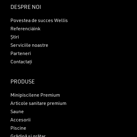
Nu ai niciun produs în coș.
DESPRE NOI
GO TO SHOP
Povestea de succes Wellis
Referenciáink
Știri
Serviciile noastre
Parteneri
Contactați
PRODUSE
Minipiscilene Premium
Articole sanitare premium
Saune
Accesorii
Piscine
Grădină și grătar