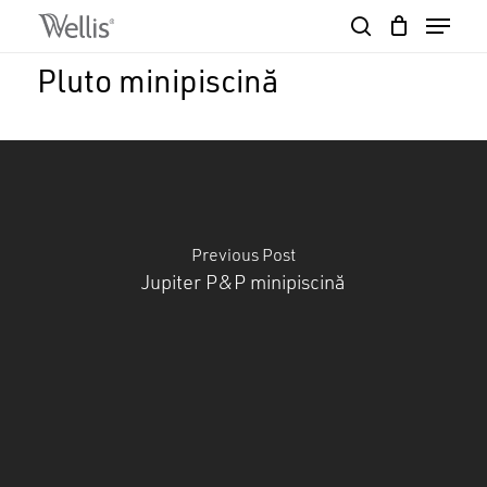
Skip
Menu
to
search
Close
Cart
main
Cart
Close
Pluto minipiscină
content
Menu
Previous Post
Jupiter P&P minipiscină