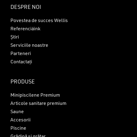
Nu ai niciun produs în coș.
DESPRE NOI
GO TO SHOP
Povestea de succes Wellis
Referenciáink
Știri
Serviciile noastre
Parteneri
Contactați
PRODUSE
Minipiscilene Premium
Articole sanitare premium
Saune
Accesorii
Piscine
Grădină și grătar