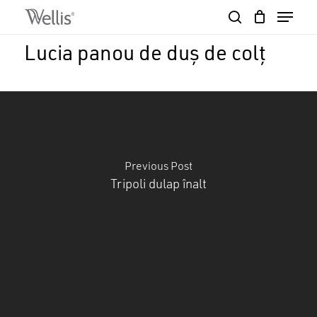
Skip
Menu
to
search
Close
Cart
main
Cart
Close
Lucia panou de duș de colț
content
Menu
Previous Post
Tripoli dulap înalt