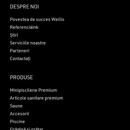
Nu ai niciun produs în coș.
DESPRE NOI
GO TO SHOP
Povestea de succes Wellis
Referenciáink
Știri
Serviciile noastre
Parteneri
Contactați
PRODUSE
Minipiscilene Premium
Articole sanitare premium
Saune
Accesorii
Piscine
Grădină și grătar