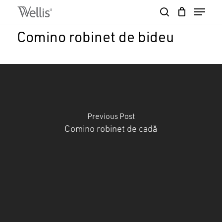
Skip
Menu
to
search
Close
Cart
main
Cart
Close
Comino robinet de bideu
content
Menu
Previous Post
Comino robinet de cadă