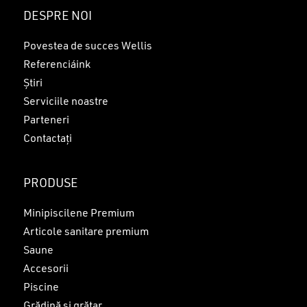
Nu ai niciun produs în coș.
DESPRE NOI
GO TO SHOP
Povestea de succes Wellis
Referenciáink
Știri
Serviciile noastre
Parteneri
Contactați
PRODUSE
Minipiscilene Premium
Articole sanitare premium
Saune
Accesorii
Piscine
Grădină și grătar