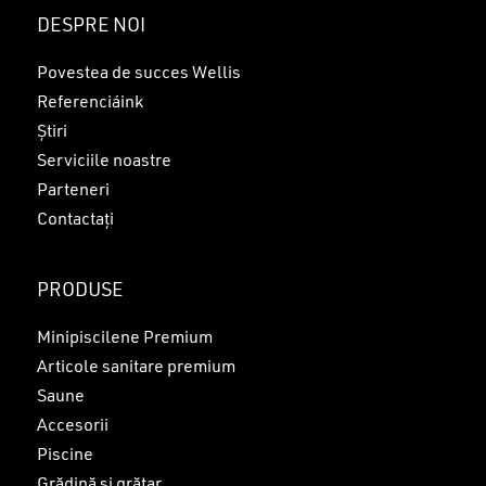
Nu ai niciun produs în coș.
DESPRE NOI
GO TO SHOP
Povestea de succes Wellis
Referenciáink
Știri
Serviciile noastre
Parteneri
Contactați
PRODUSE
Minipiscilene Premium
Articole sanitare premium
Saune
Accesorii
Piscine
Grădină și grătar