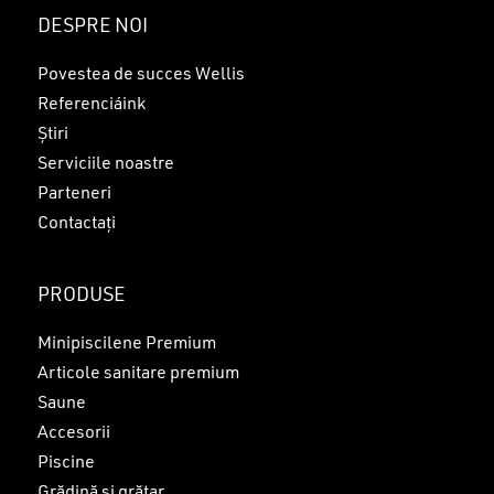
Nu ai niciun produs în coș.
DESPRE NOI
GO TO SHOP
Povestea de succes Wellis
Referenciáink
Știri
Serviciile noastre
Parteneri
Contactați
PRODUSE
Minipiscilene Premium
Articole sanitare premium
Saune
Accesorii
Piscine
Grădină și grătar