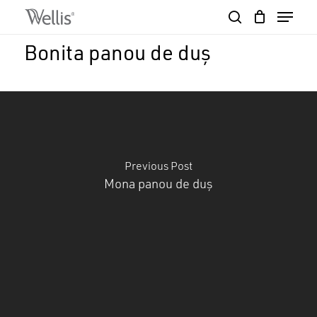
Skip
Menu
to
search
Close
Cart
main
Cart
Close
Bonita panou de duș
content
Menu
Previous Post
Mona panou de duș