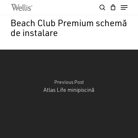
Skip
Menu
to
search
Close
Cart
main
Cart
Close
Beach Club Premium schemă
content
Menu
de instalare
Previous Post
Atlas Life minipiscină