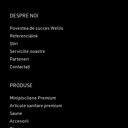
Nu ai niciun produs în coș.
DESPRE NOI
GO TO SHOP
Povestea de succes Wellis
Referenciáink
Știri
Serviciile noastre
Parteneri
Contactați
PRODUSE
Minipiscilene Premium
Articole sanitare premium
Saune
Accesorii